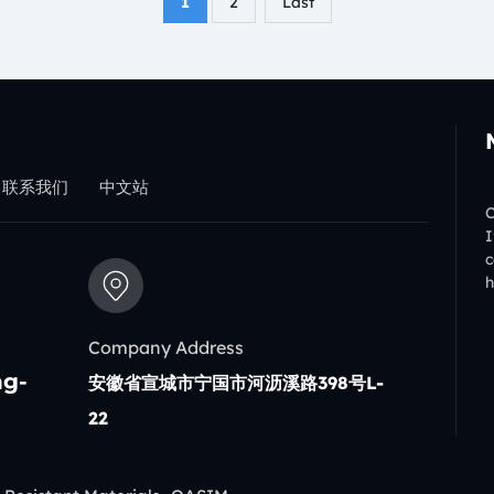
1
2
Last
联系我们
中文站
C
I
c
h
Company Address
ng-
安徽省宣城市宁国市河沥溪路398号L-
22