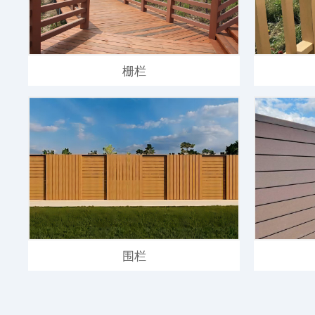
栅栏
围栏