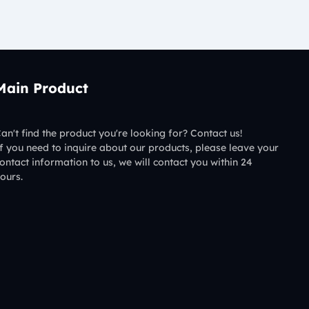
Main Product
an't find the product you're looking for? Contact us!
f you need to inquire about our products, please leave your
ontact information to us, we will contact you within 24
ours.