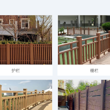
护栏
栅栏